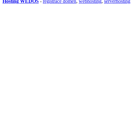
Hosting WEDOS
-
registrace domén
,
webhosting
,
serverhosting