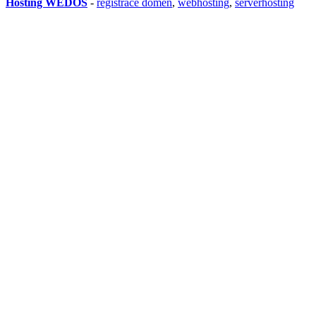
Hosting WEDOS
-
registrace domén
,
webhosting
,
serverhosting