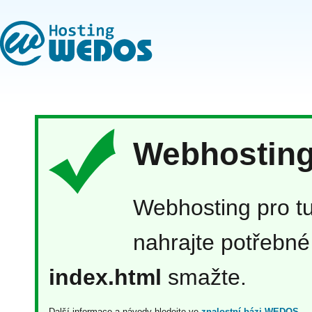
Webhosting 
Webhosting pro tu
nahrajte potřebné
index.html
smažte.
Další informace a návody hledejte ve
znalostní bázi WEDOS
.